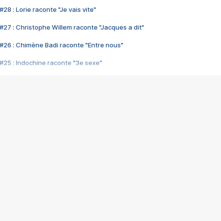
28 : Lorie raconte "Je vais vite"
#27 : Christophe Willem raconte "Jacques a dit"
#26 : Chimène Badi raconte "Entre nous"
#25 : Indochine raconte "3e sexe"
#24 : Zaho raconte "C'est chelou"
#23 : Patrick Bruel raconte "Au café des délices"
#22 : Kyo raconte "Le chemin"
#21 : Nolwenn Leroy raconte "Cassé"
#20 : Patrick Hernandez raconte "Born to be alive"
#19 : Lorie raconte "Près de moi"
#18 : Michael Jones raconte "A nos actes manqués" (avec Jean-Jacque
#17 : Khaled raconte "Aïcha"