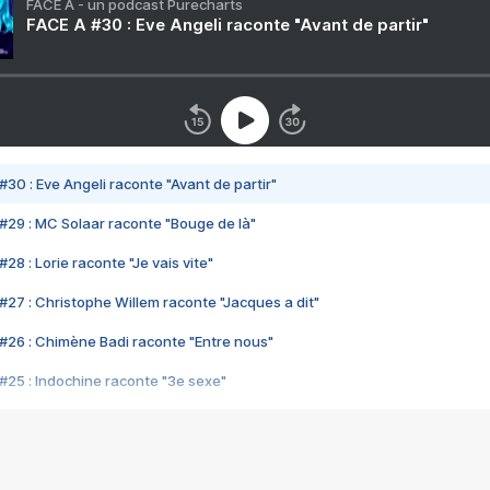
FACE A - un podcast Purecharts
FACE A #30 : Eve Angeli raconte "Avant de partir"
#30 : Eve Angeli raconte "Avant de partir"
#29 : MC Solaar raconte "Bouge de là"
28 : Lorie raconte "Je vais vite"
#27 : Christophe Willem raconte "Jacques a dit"
#26 : Chimène Badi raconte "Entre nous"
#25 : Indochine raconte "3e sexe"
#24 : Zaho raconte "C'est chelou"
#23 : Patrick Bruel raconte "Au café des délices"