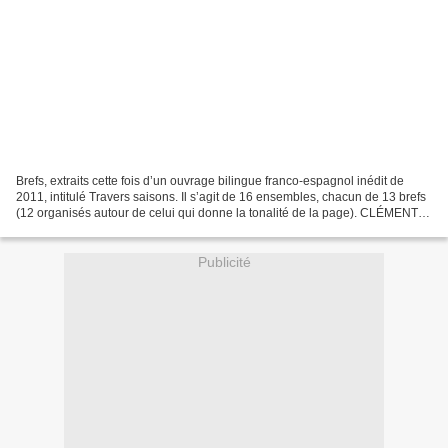
Brefs, extraits cette fois d’un ouvrage bilingue franco-espagnol inédit de
2011, intitulé Travers saisons. Il s’agit de 16 ensembles, chacun de 13 brefs
(12 organisés autour de celui qui donne la tonalité de la page). CLÉMENT
G. SECOND Clément G. Second...
Publicité