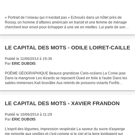
« Portrait de l’oiseau qui n’existait pas » Echoués dans un hôtel près de
Roissy, un homme d’affaires américain en transit et une femme de ménage
cherchent leur envol pour échapper à une vie en miettes. Lui parle de son
usure à vivre avec son épouse dans...
LE CAPITAL DES MOTS - ODILE LOIRET-CAILLE
Publié le 11/06/2014 à 19:36
Par
ERIC DUBOIS
POÈME GÉOGRAPHIQUE Beauce grandiose Ciels-océans La Conie jase
Dans la mangrove Les lézards se reposent Oued en folie à l'aube Dans les
sables immenses Kali brunâtre Aux relents de poissons volants Forêts
plaintives Éclaboussées d'un soleil noir Bois...
LE CAPITAL DES MOTS - XAVIER FRANDON
Publié le 10/06/2014 à 11:29
Par
ERIC DUBOIS
L'esprit des légumes, impression vespérale La saveur du sucre d'asperge
me remonte aux oreilles et c'est comme si le ciel et la terre tombaient sur