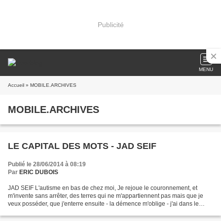
Publicité
MENU
Accueil
» MOBILE.ARCHIVES
MOBILE.ARCHIVES
LE CAPITAL DES MOTS - JAD SEIF
Publié le 28/06/2014 à 08:19
Par
ERIC DUBOIS
JAD SEIF L'autisme en bas de chez moi, Je rejoue le couronnement, et
m'invente sans arrêter, des terres qui ne m'appartiennent pas mais que je
veux posséder, que j'enterre ensuite - la démence m'oblige - j'ai dans le
crâne - des habitudes morbides - que...