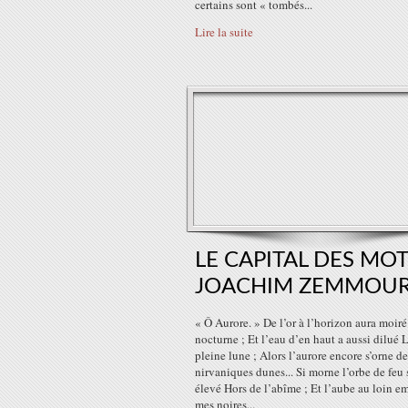
certains sont « tombés...
Lire la suite
LE CAPITAL DES MOT
JOACHIM ZEMMOU
« Ô Aurore. » De l’or à l’horizon aura moiré
nocturne ; Et l’eau d’en haut a aussi dilué 
pleine lune ; Alors l’aurore encore s’orne de
nirvaniques dunes... Si morne l’orbe de feu 
élevé Hors de l’abîme ; Et l’aube au loin e
mes noires...