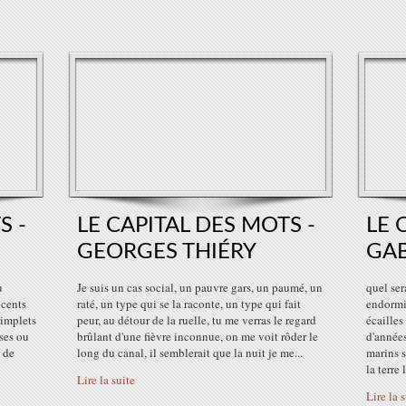
S -
LE CAPITAL DES MOTS -
LE 
GEORGES THIÉRY
GAB
u
Je suis un cas social, un pauvre gars, un paumé, un
quel ser
ocents
raté, un type qui se la raconte, un type qui fait
endormi
simplets
peur, au détour de la ruelle, tu me verras le regard
écailles
ses ou
brûlant d'une fièvre inconnue, on me voit rôder le
d'année
t de
long du canal, il semblerait que la nuit je me...
marins s
la terre
Lire la suite
Lire la 