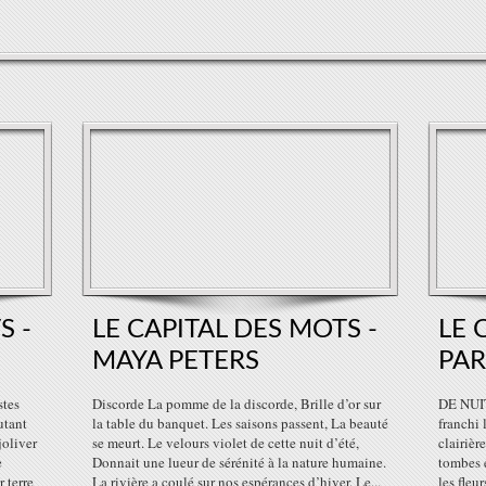
S -
LE CAPITAL DES MOTS -
LE 
MAYA PETERS
PAR
stes
Discorde La pomme de la discorde, Brille d’or sur
DE NUIT
utant
la table du banquet. Les saisons passent, La beauté
franchi 
joliver
se meurt. Le velours violet de cette nuit d’été,
clairièr
e
Donnait une lueur de sérénité à la nature humaine.
tombes e
 terre
La rivière a coulé sur nos espérances d’hiver. Le...
les fleu