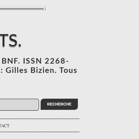
TS.
l BNF. ISSN 2268-
 Gilles Bizien. Tous
TACT