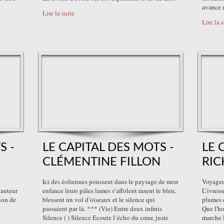
avance m
Lire la suite
Lire la 
S -
LE CAPITAL DES MOTS -
LE 
CLÉMENTINE FILLON
RIC
e
Ici des éoliennes poussent dans le paysage de mon
Voyageu
 auteur
enfance leurs pâles lames s’affolent rasent le bleu,
L’ivres
tion de
blessent un vol d’oiseaux et le silence qui
plumes 
passaient par là. *** (Vie) Entre deux infinis
Que l'ho
Silence ( ) Silence Ecoute l’écho du cœur, juste
marche E