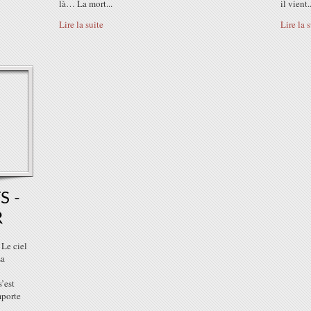
là… La mort...
il vient..
Lire la suite
Lire la 
S -
R
 Le ciel
La
s’est
mporte