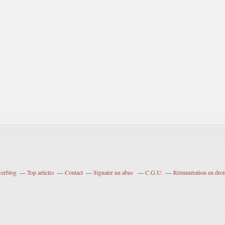
verblog
Top articles
Contact
Signaler un abus
C.G.U.
Rémunération en droit