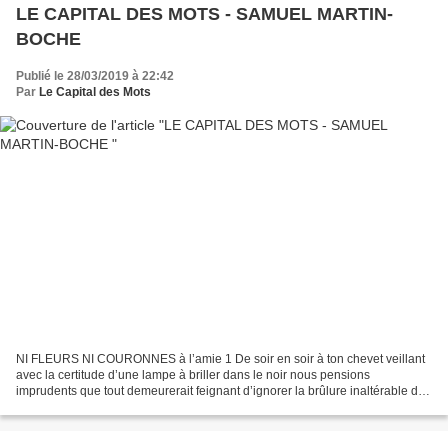
LE CAPITAL DES MOTS - SAMUEL MARTIN-
BOCHE
Publié le 28/03/2019 à 22:42
Par
Le Capital des Mots
NI FLEURS NI COURONNES à l’amie 1 De soir en soir à ton chevet veillant
avec la certitude d’une lampe à briller dans le noir nous pensions
imprudents que tout demeurerait feignant d’ignorer la brûlure inaltérable de
l’absence déjà après l’extinction du...