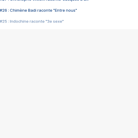
#26 : Chimène Badi raconte "Entre nous"
#25 : Indochine raconte "3e sexe"
#24 : Zaho raconte "C'est chelou"
#23 : Patrick Bruel raconte "Au café des délices"
#22 : Kyo raconte "Le chemin"
#21 : Nolwenn Leroy raconte "Cassé"
#20 : Patrick Hernandez raconte "Born to be alive"
#19 : Lorie raconte "Près de moi"
#18 : Michael Jones raconte "A nos actes manqués" (avec Jean-Jacque
#17 : Khaled raconte "Aïcha"
#16 : Corneille raconte "Parce qu'on vient de loin"
#15 : Indochine raconte "L'aventurier"