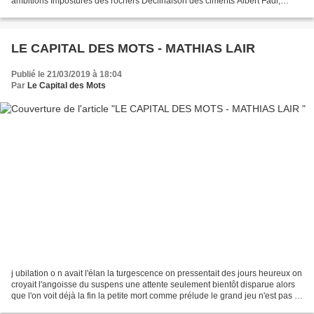
ambitions Impostures des rochers Déclinaison des ciments Albert Fadi,
Coupe-feu ALBERT FADI Il se présente : BIBLIOGRAPHIE...
LE CAPITAL DES MOTS - MATHIAS LAIR
Publié le 21/03/2019 à 18:04
Par
Le Capital des Mots
j ubilation o n avait l'élan la turgescence on pressentait des jours heureux on
croyait l'angoisse du suspens une attente seulement bientôt disparue alors
que l'on voit déjà la fin la petite mort comme prélude le grand jeu n'est pas si
loin qu'on l'aurait...