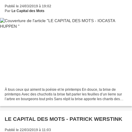
Publié le 24/03/2019 à 19:02
Par
Le Capital des Mots
À tous ceux qui aiment la poésie et le printemps En douce, la brise de
printemps Avec des chuchotis la brise fait parler les feuilles d’un lierre sur
l’arbre en bourgeons tout près Sans répit la brise apporte les chants des
oiseaux depuis le fouillis...
LE CAPITAL DES MOTS - PATRICK WERSTINK
Publié le 22/03/2019 à 11:03