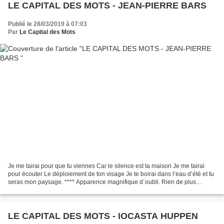
LE CAPITAL DES MOTS - JEAN-PIERRE BARS
Publié le 28/03/2019 à 07:03
Par
Le Capital des Mots
Je me tairai pour que tu viennes Car le silence est ta maison Je me tairai
pour écouter Le déploiement de ton visage Je te boirai dans l’eau d’été et tu
seras mon paysage. **** Apparence magnifique d´oubli. Rien de plus
étranger qu’un matin. Retrouve...
LE CAPITAL DES MOTS - IOCASTA HUPPEN