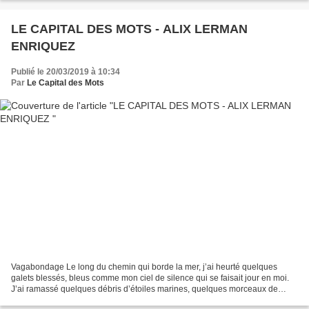
LE CAPITAL DES MOTS - ALIX LERMAN
ENRIQUEZ
Publié le 20/03/2019 à 10:34
Par
Le Capital des Mots
Vagabondage Le long du chemin qui borde la mer, j’ai heurté quelques
galets blessés, bleus comme mon ciel de silence qui se faisait jour en moi.
J’ai ramassé quelques débris d’étoiles marines, quelques morceaux de
leurs sœurs célestes pour m’en faire...