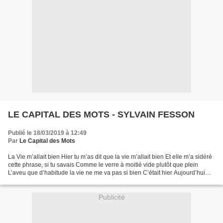
LE CAPITAL DES MOTS - SYLVAIN FESSON
Publié le 18/03/2019 à 12:49
Par
Le Capital des Mots
La Vie m’allait bien Hier tu m’as dit que la vie m’allait bien Et elle m’a sidéré
cette phrase, si tu savais Comme le verre à moitié vide plutôt que plein
L’aveu que d’habitude la vie ne me va pas si bien C’était hier Aujourd’hui
rien de tout ça n’existe...
Publicité