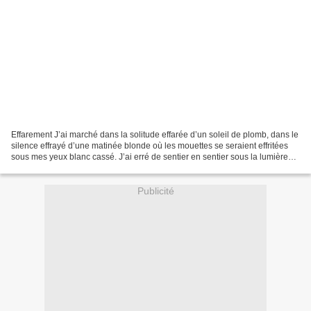
Effarement J’ai marché dans la solitude effarée d’un soleil de plomb, dans le
silence effrayé d’une matinée blonde où les mouettes se seraient effritées
sous mes yeux blanc cassé. J’ai erré de sentier en sentier sous la lumière
crue d’un soleil qui ne...
Publicité