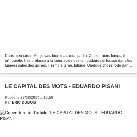
Dans mon jardin Moi je vais bien mais mon jardin. Ces derniers temps, il
m'inquiète. Il se prélasse à la lueur acide des lampadaires et tousse dans les
fumées sales des usines. Il semble terne, fatigué. Quelque chose rôde dans
le sol et puis le ronge....
LE CAPITAL DES MOTS - EDUARDO PISANI
Publié le 27/08/2014 à 10:56
Par
ERIC DUBOIS