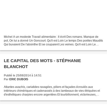
Michel A un modeste Travail alimentaire : Il écrit Des romans. Manque de
pot, On lui a donné Un Goncourt. Qu'il est Loin Le temps Des poètes Maudits
Qui buvaient De l'absinthe Et se coupaient Les veines. Qu'il est Loin Le
temps Des poètes Maudits Qui...
LE CAPITAL DES MOTS - STÉPHANIE
BLANCHOT
Publié le 25/08/2014 à 14:51
Par
ERIC DUBOIS
Atlantes avachis, cariatides ravagées, piliers et façades écroulés aux
intérieurs chimériques et cadenassés à des lambeaux de vies étriquées et
d'esthétiques charpies encore argentées Et tourbillonnent, victorieuses,
senteurs de moisi précieuses et virevoltes...