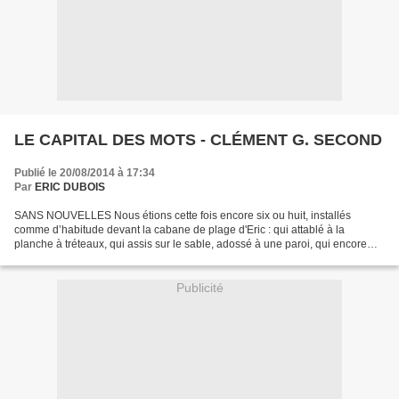
LE CAPITAL DES MOTS - CLÉMENT G. SECOND
Publié le 20/08/2014 à 17:34
Par
ERIC DUBOIS
SANS NOUVELLES Nous étions cette fois encore six ou huit, installés
comme d’habitude devant la cabane de plage d'Eric : qui attablé à la
planche à tréteaux, qui assis sur le sable, adossé à une paroi, qui encore
allongé, sur le dos pour contempler la...
Publicité