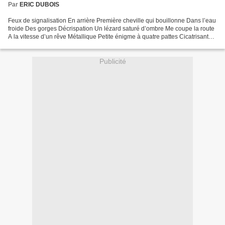
Par
ERIC DUBOIS
Feux de signalisation En arrière Première cheville qui bouillonne Dans l’eau
froide Des gorges Décrispation Un lézard saturé d’ombre Me coupe la route
A la vitesse d’un rêve Métallique Petite énigme à quatre pattes Cicatrisant
les pierres Sandale translucide...
Publicité