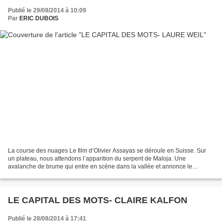
Publié le 29/08/2014 à 10:09
Par
ERIC DUBOIS
La course des nuages Le film d’Olivier Assayas se déroule en Suisse. Sur
un plateau, nous attendons l’apparition du serpent de Maloja. Une
avalanche de brume qui entre en scène dans la vallée et annonce le
mauvais temps. Au dessus d’un lac tendu de bleu,...
LE CAPITAL DES MOTS- CLAIRE KALFON
Publié le 28/08/2014 à 17:41