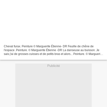
Cheval furax. Peinture © Marguerite Étienne- DR Feuille de chêne de
l'espace .Peinture. © Marguerite Étienne -DR La danseuse au buisson. Je
sais j'ai de grosses cuisses et de petits bras et alors... Peinture. © Marguerite
Étienne- DR Ionesco . Peinture....
Publicité