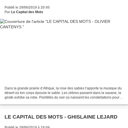
Publié le 29/06/2019 à 20:45
Par
Le Capital des Mots
Dans la grande prairie d’Afrique, la rose des sables t’apporte la musique du
désert où ton corps épouse le sable. Les zèbres passent dans la savane, la
girafe exhibe sa robe. Pointillés du soir où naissent les constellations pour
habiller le ciel. Les...
LE CAPITAL DES MOTS - GHISLAINE LEJARD
Publié le 28/06/2019 à 18:04