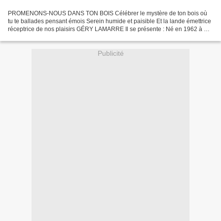
PROMENONS-NOUS DANS TON BOIS Célébrer le mystère de ton bois où
tu te ballades pensant émois Serein humide et paisible Et la lande émettrice
réceptrice de nos plaisirs GÉRY LAMARRE Il se présente : Né en 1962 à St
Omer, je vis près de Lille. Diplômé en...
Publicité