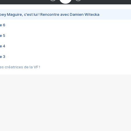
bey Maguire, c'est lui ! Rencontre avec Damien Witecka
e 6
e 5
e 4
e 3
s créatrices de la VF !
e 2
e 1
e Mektoub My Love arrive enfin ! Rencontre avec Shaïn Boumedine et Sal
i : après Toni en famille
elle réalise le bouleversant Dites lui que je l'aime
ais ! Rencontre autour de Vie privée de Rebecca Zlotowski