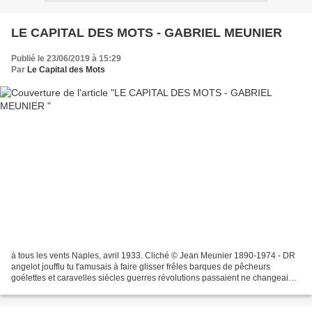
LE CAPITAL DES MOTS - GABRIEL MEUNIER
Publié le 23/06/2019 à 15:29
Par
Le Capital des Mots
à tous les vents Naples, avril 1933. Cliché © Jean Meunier 1890-1974 - DR
angelot joufflu tu t'amusais à faire glisser frêles barques de pêcheurs
goélettes et caravelles siècles guerres révolutions passaient ne changeaient
rien puis charbon vapeur et...