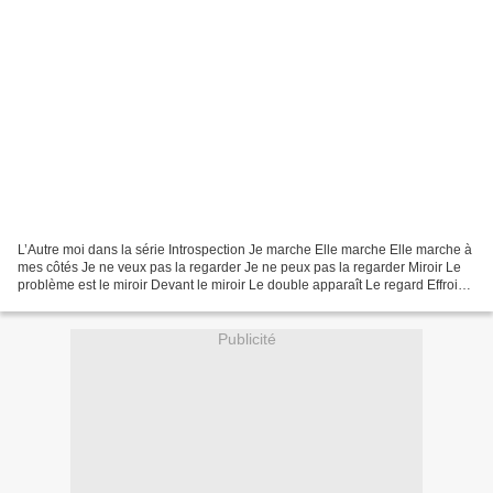
L’Autre moi dans la série Introspection Je marche Elle marche Elle marche à
mes côtés Je ne veux pas la regarder Je ne peux pas la regarder Miroir Le
problème est le miroir Devant le miroir Le double apparaît Le regard Effroi
Mon regard s’est vidé de...
Publicité