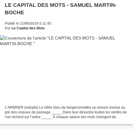
LE CAPITAL DES MOTS - SAMUEL MARTIN-
BOCHE
Publié le 21/06/2019 à 11:45
Par
Le Capital des Mots
L’ARBRIER (extraits) Le hêtre bleu de bergeronnettes sa ramure évolue au
gré des oiseaux de passage _____ Dans leur désordre toutes les vérités de
l’air nichent sur l’arbre _____ À chaque saison ses mots changent de
couleur et bien qu’ils sèchent un tel...