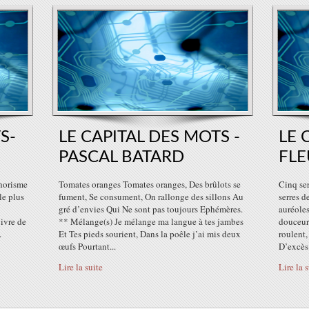
S-
LE CAPITAL DES MOTS -
LE 
PASCAL BATARD
FLE
horisme
Tomates oranges Tomates oranges, Des brûlots se
Cinq se
 le plus
fument, Se consument, On rallonge des sillons Au
serres d
gré d’envies Qui Ne sont pas toujours Ephémères.
auréoles
vivre de
** Mélange(s) Je mélange ma langue à tes jambes
douceur 
.
Et Tes pieds sourient, Dans la poêle j’ai mis deux
roulent
œufs Pourtant...
D’excès.
Lire la suite
Lire la 