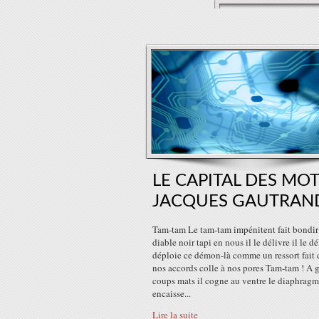
LE CAPITAL DES MOT
JACQUES GAUTRAN
Tam-tam Le tam-tam impénitent fait bondir
diable noir tapi en nous il le délivre il le dél
déploie ce démon-là comme un ressort fait 
nos accords colle à nos pores Tam-tam ! A 
coups mats il cogne au ventre le diaphrag
encaisse...
Lire la suite