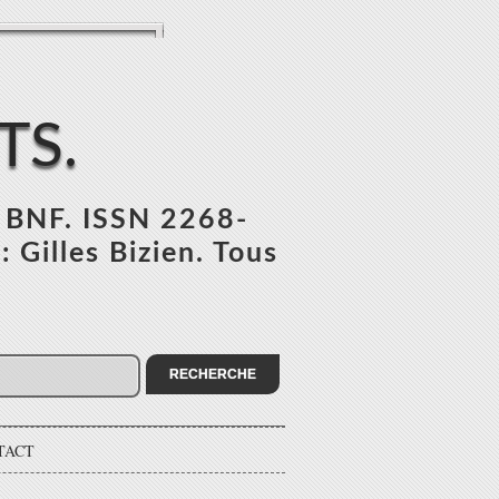
TS.
l BNF. ISSN 2268-
 Gilles Bizien. Tous
TACT