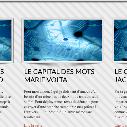
S-
LE CAPITAL DES MOTS-
LE 
D
MARIE VOLTA
JA
 le
Pour mon amour, à qui je dois tant d’amour. J’ai
Par ta g
ie il se
besoin d’un arbre pas de deux ni de trois un seul
nouveau-
corps à
suffira. Pour déployer mes rêves de démente pour
impatien
grands
envoyer d’une branche tremblante mes prières à
voix les
me
l’univers… J’ai besoin d’un arbre même sans
comme d
feuilles un...
ruissell
Lire la suite
Lire la 