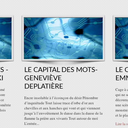
S -
LE CAPITAL DES MOTS-
LE 
I
GENEVIÈVE
EM
DEPLATIÈRE
mmé
Cage à c
gore
qui ne s
Encre insoluble à l’écoinçon du désir Pénombre
 ce
décourag
d’inquiétude Tout laisse trace d’orbe d’or aux
ométrie
une scè
chevilles et aux hanches qui vont et qui viennent
lois
monstres
jusqu’à l’envoûtement Je danse dans la danse de la
et le pla
flamme la prière aux vivants Tout autour de moi
L’entrée...
Lire la 