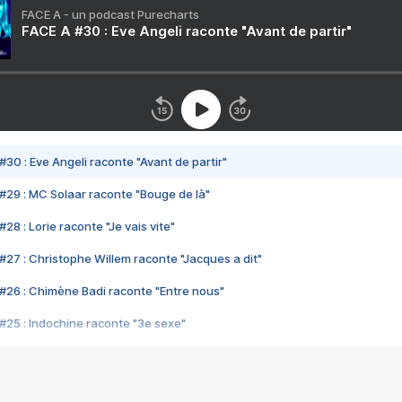
FACE A - un podcast Purecharts
FACE A #30 : Eve Angeli raconte "Avant de partir"
#30 : Eve Angeli raconte "Avant de partir"
#29 : MC Solaar raconte "Bouge de là"
28 : Lorie raconte "Je vais vite"
#27 : Christophe Willem raconte "Jacques a dit"
#26 : Chimène Badi raconte "Entre nous"
#25 : Indochine raconte "3e sexe"
#24 : Zaho raconte "C'est chelou"
#23 : Patrick Bruel raconte "Au café des délices"