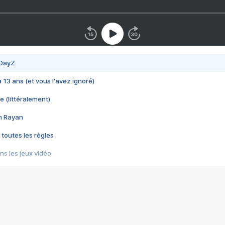
 DayZ
 a 13 ans (et vous l'avez ignoré)
e (littéralement)
im Rayan
 toutes les règles
s les jeux vidéo
us choquant de Rockstar ? - Le scandale BULLY
e plus moche de Steam
du RÊVE tourne au CAUCHEMAR