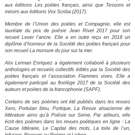
aux éditions Les poètes français, ainsi que
Tessons et
miroirs
aux éditions Vox Scriba (2017).
Membre de l’
Union des poètes et Compagnie
, elle est
lauréate du prix de poésie Jean Rivet 2017 pour son
recueil
Lever l’ancre
. Elle a en outre reçu en 2018 un
diplôme d’honneur de la Société des poètes français pour
son recueil
La morsure du jour sur la mer
.
Alix Lerman Enriquez a également collaboré à plusieurs
anthologies et recueils collectifs édités par la
Société des
poètes français
et l’association
Flammes vives.
Elle a
également participé au florilège 2017 de la
Société des
auteurs et poètes de la francophonie
(SAPF).
Certains de ses poèmes ont été publiés dans les revues
Xero, Portulan bleu,
Portique
,
La
Revue alsacienne de
littérature
ainsi qu’à
Poésie sur Seine
. Par ailleurs, elle
écrit des poèmes dans les revues poétiques en ligne :
La
Cause littéraire,
Le
Capital des mots
,
La toile de l’un
,
Infusion
,
Recours au Poème
et
Lichen