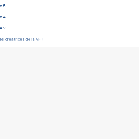
e 5
e 4
e 3
s créatrices de la VF !
e 2
e 1
e Mektoub My Love arrive enfin ! Rencontre avec Shaïn Boumedine et Sal
i : après Toni en famille
elle réalise le bouleversant Dites lui que je l'aime
ais ! Rencontre autour de Vie privée de Rebecca Zlotowski
 de Marguerite, Grave... Rencontre avec Ella Rumpf
 Les Rêveurs, un film intime sur la santé mentale