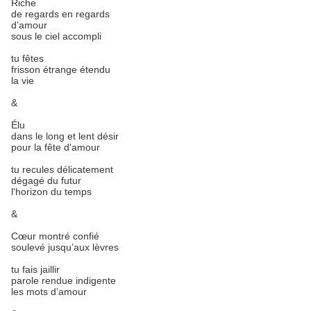
Riche
de regards en regards
d’amour
sous le ciel accompli
tu fêtes
frisson étrange étendu
la vie
&
Élu
dans le long et lent désir
pour la fête d'amour
tu recules délicatement
dégagé du futur
l'horizon du temps
&
Cœur montré confié
soulevé jusqu’aux lèvres
tu fais jaillir
parole rendue indigente
les mots d’amour