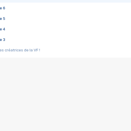
e 6
e 5
e 4
e 3
s créatrices de la VF !
e 2
e 1
e Mektoub My Love arrive enfin ! Rencontre avec Shaïn Boumedine et Sal
i : après Toni en famille
elle réalise le bouleversant Dites lui que je l'aime
ais ! Rencontre autour de Vie privée de Rebecca Zlotowski
 de Marguerite, Grave... Rencontre avec Ella Rumpf