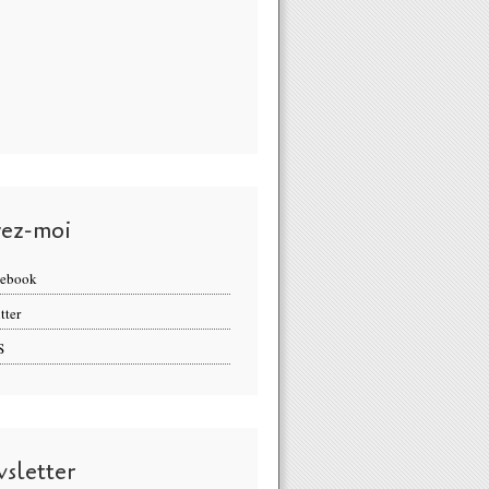
vez-moi
cebook
tter
S
sletter