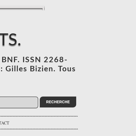
TS.
l BNF. ISSN 2268-
 Gilles Bizien. Tous
TACT