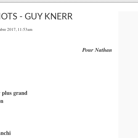
MOTS - GUY KNERR
embre 2017, 11:53am
Pour Nathan
r plus grand
on
anchi