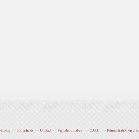
verblog
Top articles
Contact
Signaler un abus
C.G.U.
Rémunération en droit