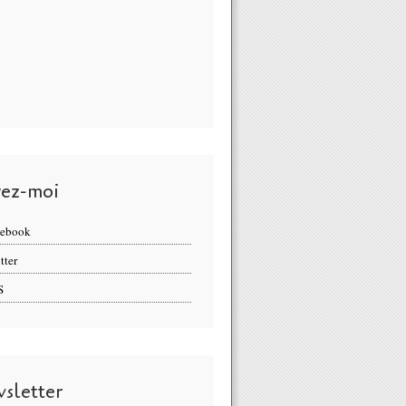
vez-moi
cebook
tter
S
sletter