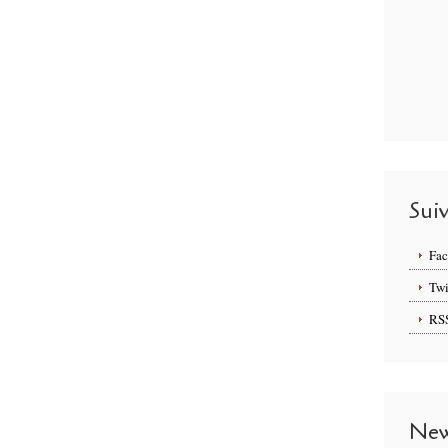
Sui
Fa
Twi
RS
New