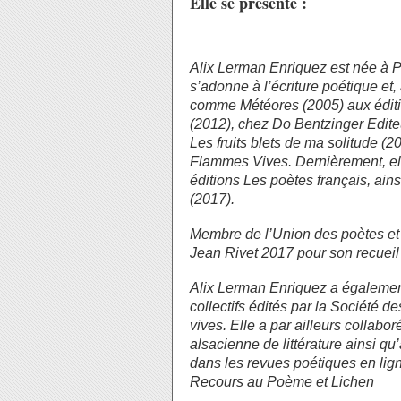
Elle se présente :
Alix Lerman Enriquez est née à Pa
s’adonne à l’écriture poétique et, 
comme
Météores
(2005) aux édit
(2012), chez Do Bentzinger Edite
Les fruits blets de ma solitude
(2
Flammes Vives. Dernièrement, el
éditions Les poètes français, ain
(2017).
Membre de l’
Union des poètes e
Jean Rivet 2017 pour son recuei
Alix Lerman Enriquez a également 
collectifs édités par la
Société de
vives
. Elle a par ailleurs collabo
alsacienne de littérature
ainsi qu
dans les revues poétiques en lig
Recours au Poème
et
Lichen