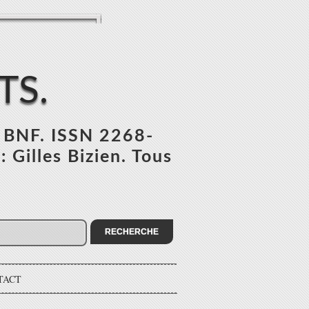
TS.
l BNF. ISSN 2268-
 Gilles Bizien. Tous
TACT