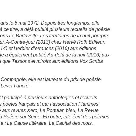
ris le 5 mai 1972. Depuis très longtemps, elle
à ce titre, a déjà publié plusieurs recueils de poésie
ions La Bartavelle
, Les territoires de la nuit pourpre
ur,
A-Contre-jour
(2013) chez Hervé Roth Editeur,
014) et
Herbier d’errances
(2016) aux éditions
le a également publié
Au-delà de la nuit
(2016) aux
si que
Tessons et miroirs
aux éditions Vox Scriba
t Compagnie
, elle est lauréate du prix de poésie
l
Lever l’ancre
.
participé à plusieurs anthologies et recueils
s poètes français
et par l’association
Flammes
ré aux revues
Xero,
Le Portulan bleu,
La
Revue
’à
Poésie sur
Seine. En outre, elle écrit des poèmes
ne :
La Cause littéraire,
Le
Capital des mots
,