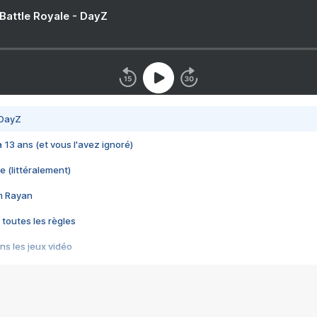
 Battle Royale - DayZ
 DayZ
 a 13 ans (et vous l'avez ignoré)
e (littéralement)
im Rayan
 toutes les règles
s les jeux vidéo
us choquant de Rockstar ? - Le scandale BULLY
e plus moche de Steam