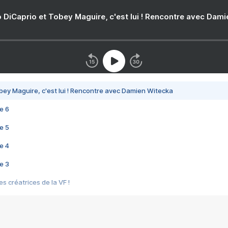
 DiCaprio et Tobey Maguire, c'est lui ! Rencontre avec Dam
bey Maguire, c'est lui ! Rencontre avec Damien Witecka
e 6
e 5
e 4
e 3
s créatrices de la VF !
e 2
e 1