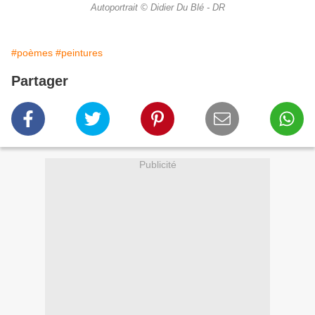
Autoportrait © Didier Du Blé - DR
#poèmes
#peintures
Partager
Publicité