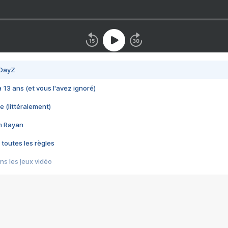
 DayZ
 a 13 ans (et vous l'avez ignoré)
e (littéralement)
im Rayan
 toutes les règles
s les jeux vidéo
us choquant de Rockstar ? - Le scandale BULLY
e plus moche de Steam
du RÊVE tourne au CAUCHEMAR