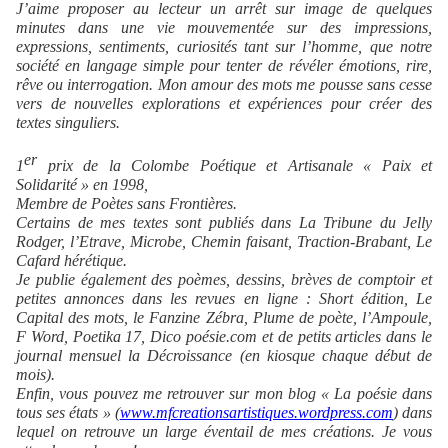
J’aime proposer au lecteur un arrêt sur image de quelques
minutes dans une vie mouvementée sur des impressions,
expressions, sentiments, curiosités tant sur l’homme, que notre
société en langage simple pour tenter de révéler émotions, rire,
rêve ou interrogation. Mon amour des mots me pousse sans cesse
vers de nouvelles explorations et expériences pour créer des
textes singuliers.
er
1
prix de la Colombe Poétique et Artisanale « Paix et
Solidarité » en 1998,
Membre de Poètes sans Frontières.
Certains de mes textes sont publiés dans La Tribune du Jelly
Rodger, l’Etrave, Microbe, Chemin faisant, Traction-Brabant, Le
Cafard hérétique.
Je publie également des poèmes, dessins, brèves de comptoir et
petites annonces dans les revues en ligne : Short édition, Le
Capital des mots, le Fanzine Zébra, Plume de poète, l’Ampoule,
F Word, Poetika 17, Dico poésie.com et de petits articles dans le
journal mensuel la Décroissance (en kiosque chaque début de
mois).
Enfin, vous pouvez me retrouver sur mon blog « La poésie dans
tous ses états » (
www.mfcreationsartistiques.wordpress.com
) dans
lequel on retrouve un large éventail de mes créations. Je vous