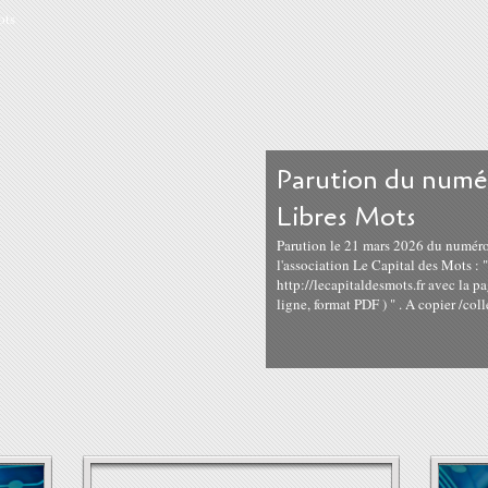
Parution du numé
Libres Mots
Parution le 21 mars 2026 du numéro 
l'association Le Capital des Mots : "
http://lecapitaldesmots.fr avec la p
ligne, format PDF ) " . A copier /colle