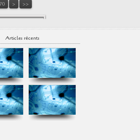
180
190
200
170
>
>>
Articles récents