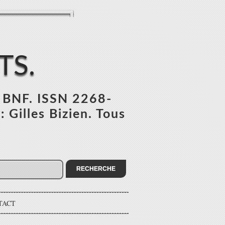
TS.
l BNF. ISSN 2268-
 Gilles Bizien. Tous
TACT