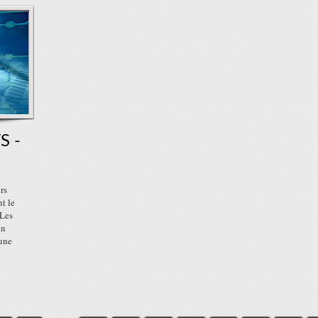
S -
rs
t le
 Les
un
’une