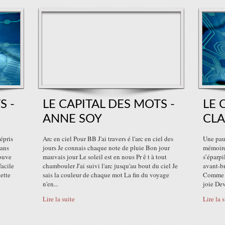
S -
LE CAPITAL DES MOTS -
LE 
ANNE SOY
CLA
épris
Arc en ciel Pour BB J'ai travers é l'arc en ciel des
Une paus
dans
jours Je connais chaque note de pluie Bon jour
mémoire
rouve
mauvais jour Le soleil est en nous Pr ê t à tout
s’éparpi
facile
chambouler J'ai suivi l'arc jusqu'au bout du ciel Je
avant-br
ette
sais la couleur de chaque mot La fin du voyage
Comme d
n'en...
joie Dev
Lire la suite
Lire la 