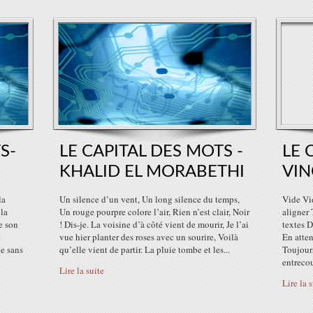
S-
LE CAPITAL DES MOTS -
LE 
KHALID EL MORABETHI
VIN
la
Un silence d’un vent, Un long silence du temps,
Vide Vid
 la
Un rouge pourpre colore l’air, Rien n’est clair, Noir
aligner 
e son
! Dis-je. La voisine d’à côté vient de mourir, Je l’ai
textes D
e
vue hier planter des roses avec un sourire, Voilà
En atte
e sans
qu’elle vient de partir. La pluie tombe et les...
Toujour
entrecou
Lire la suite
Lire la 