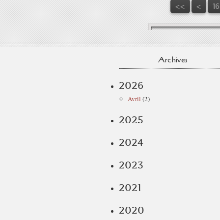
1
11
12
13
14
15
<<
<
1
Archives
2026
Avril
(2)
2025
2024
2023
2021
2020