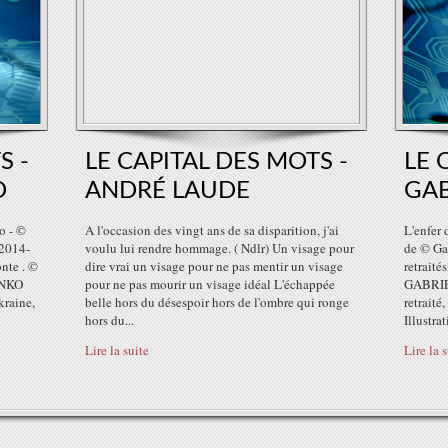
S -
LE CAPITAL DES MOTS -
LE 
O
ANDRÉ LAUDE
GAB
o - ©
A l'occasion des vingt ans de sa disparition, j'ai
L'enfer 
 2014-
voulu lui rendre hommage. ( Ndlr) Un visage pour
de © Ga
nte . ©
dire vrai un visage pour ne pas mentir un visage
retraité
ENKO
pour ne pas mourir un visage idéal L'échappée
GABRIEL
kraine,
belle hors du désespoir hors de l'ombre qui ronge
retraité
hors du...
Illustrat
Lire la suite
Lire la 