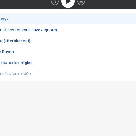
 DayZ
 a 13 ans (et vous l'avez ignoré)
e (littéralement)
im Rayan
 toutes les règles
s les jeux vidéo
us choquant de Rockstar ? - Le scandale BULLY
e plus moche de Steam
du RÊVE tourne au CAUCHEMAR
pendant 8 heures
it… à tort