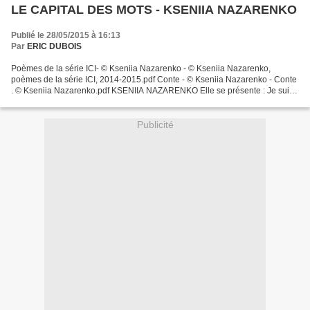
LE CAPITAL DES MOTS - KSENIIA NAZARENKO
Publié le 28/05/2015 à 16:13
Par
ERIC DUBOIS
Poèmes de la série ICI- © Kseniia Nazarenko - © Kseniia Nazarenko,
poèmes de la série ICI, 2014-2015.pdf Conte - © Kseniia Nazarenko - Conte
. © Kseniia Nazarenko.pdf KSENIIA NAZARENKO Elle se présente : Je suis
née à Odessa, en Ukraine, en février...
Publicité