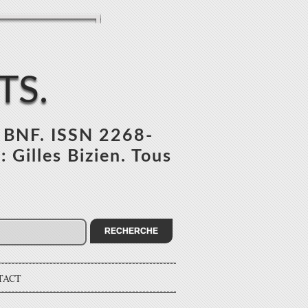
TS.
l BNF. ISSN 2268-
 Gilles Bizien. Tous
TACT