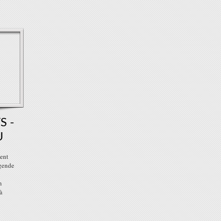
S -
U
ient
́gende
n
̀