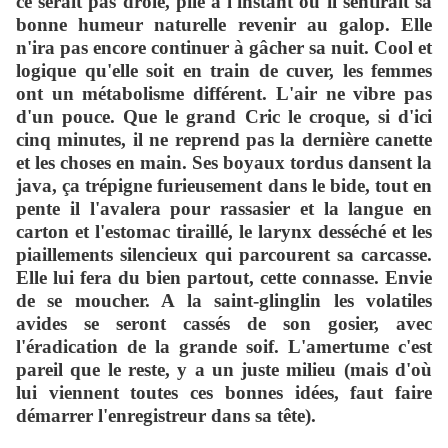
ce serait pas drôle, pile à l'instant où il sentirait sa
bonne humeur naturelle revenir au galop. Elle
n'ira pas encore continuer à gâcher sa nuit. Cool et
logique qu'elle soit en train de cuver, les femmes
ont un métabolisme différent. L'air ne vibre pas
d'un pouce. Que le grand Cric le croque, si d'ici
cinq minutes, il ne reprend pas la dernière canette
et les choses en main. Ses boyaux tordus dansent la
java, ça trépigne furieusement dans le bide, tout en
pente il l'avalera pour rassasier et la langue en
carton et l'estomac tiraillé, le larynx desséché et les
piaillements silencieux qui parcourent sa carcasse.
Elle lui fera du bien partout, cette connasse. Envie
de se moucher. A la saint-glinglin les volatiles
avides se seront cassés de son gosier, avec
l'éradication de la grande soif. L'amertume c'est
pareil que le reste, y a un juste milieu (mais d'où
lui viennent toutes ces bonnes idées, faut faire
démarrer l'enregistreur dans sa tête).