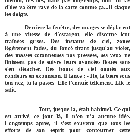
bientôt, des
îl
es, dans pas longtemps, tout un tas
d'
î
les va être rayé de la carte comme ça...Il claque
les doigts.
Derrière la fenêtre, des nuages se déplacent
à une vitesse de d'escargot, elle discerne leur
tra
î
nées grises. Des instants de ciel, zones
légèrement fades, du foncé tirant jusqu'au violet,
des masses cotonneuses pas pressées, ses yeux ne
finissent pas de suivre leurs avancées floues sans
s'en détacher. Des bouts de ciel ouatés aux
rondeurs en expansion. Il lance : - Hé, la bière sous
ton nez, tu la passes. Elle l’ennuie tellement. Elle le
salit.
Tout, jusque là, était habituel. Ce qui
est arrivé, ce jour là, il n’en n’a aucune idée.
Longtemps après, il s’est souvenu que tous les
efforts de son esprit pour contourner cette