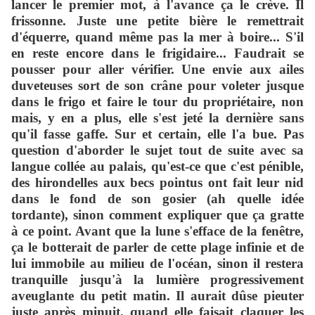
lancer le premier mot, à l'avance ça le crève. Il
frissonne. Juste une petite bière le remettrait
d'équerre, quand même pas la mer à boire... S'il
en reste encore dans le frigidaire... Faudrait se
pousser pour aller vérifier. Une envie aux ailes
duveteuses sort de son crâne pour voleter jusque
dans le frigo et faire le tour du propriétaire, non
mais, y en a plus, elle s'est jeté la dernière sans
qu'il fasse gaffe. Sur et certain, elle l'a bu
e
. Pas
question d'aborder le sujet tout de suite avec sa
langue collée au palais, qu'est-ce que c'est pénible,
des hirondelles aux becs pointus ont fait leur nid
dans le fond de son gosier (ah quelle idée
tordante), sinon comment expliquer que ça gratte
à ce point. Avant que la lune s'efface de la fenêtre,
ça le botterait de parler de cette plage infinie et de
lui immobile au milieu de l'océan, sinon il restera
tranquille jusqu'à la lumière progressivement
aveuglante du petit matin. Il aurait d
û
se pieuter
juste après minuit, quand elle faisait claquer les