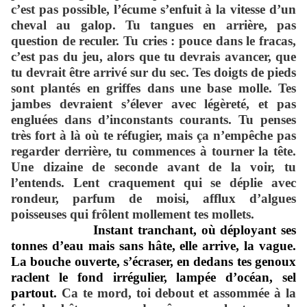
c’est pas possible, l’écume s’enfuit à la vitesse d’un
cheval au galop. Tu tangues en arrière, pas
question de reculer. Tu cries : pouce dans le fracas,
c’est pas du jeu, alors que tu devrais avancer, que
tu devrait être arrivé sur du sec. Tes doigts de pieds
sont plantés en griffes dans une base molle. Tes
jambes devraient s’élever avec légèreté, et pas
engluées dans d’inconstants courants. Tu penses
très fort à là où te réfugier, mais ça n’empêche pas
regarder derrière, tu commences à tourner la tête.
Une dizaine de seconde avant de la voir, tu
l’entends. Lent craquement qui se déplie avec
rondeur, parfum de moisi, afflux d’algues
poisseuses qui frôlent mollement tes mollets.
Instant tranchant, où déployant ses
tonnes d’eau mais sans h
â
te, elle arrive, la vague.
La bouche ouverte, s’écraser, en dedans tes genoux
raclent le fond irrégulier, lampée d’océan, sel
partout.
Ca te mord, toi debout et assommée à la