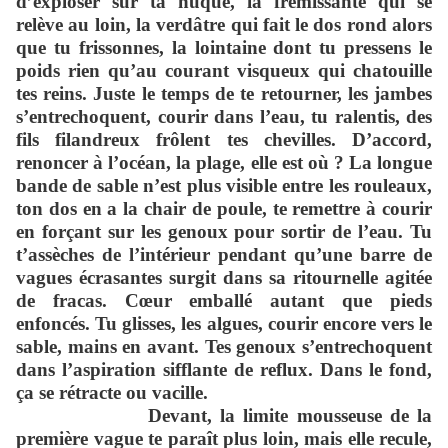
d’exploser sur ta nuque, la frémissante qui se
relève au loin, la verdâtre qui fait le dos rond alors
que tu frissonnes, la lointaine dont tu pressens le
poids rien qu’au courant visqueux qui chatouille
tes reins. Juste le temps de te retourner, les jambes
s’entrechoquent, courir dans l’eau, tu ralentis, des
fils filandreux frôlent tes chevilles. D’accord,
renoncer à l’océan, la plage, elle est où ? La longue
bande de sable n’est plus visible entre les rouleaux,
ton dos en a la chair de poule, te remettre à courir
en forçant sur les genoux pour sortir de l’eau. Tu
t’assèches de l’intérieur pendant qu’une barre de
vagues écrasantes surgit dans sa ritournelle agitée
de fracas. Cœur emballé autant que pieds
enfoncés. Tu glisses, les algues, courir encore vers le
sable, mains en avant. Tes genoux s’entrechoquent
dans l’aspiration sifflante de reflux. Dans le fond,
ça se rétracte ou vacille.
Devant, la limite mousseuse de la
première vague te paraît plus loin, mais elle recule,