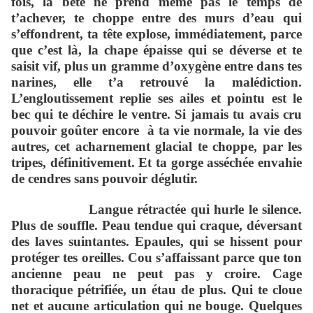
fois, la bête ne prend même pas le temps de
t’achever, te choppe entre des murs d’eau qui
s’effondrent, ta tête explose, immédiatement, parce
que c’est là, la chape épaisse qui se déverse et te
saisit vif, plus un gramme d’oxygène entre dans tes
narines, elle t’a retrouvé la malédiction.
L’engloutissement replie ses ailes et pointu est le
bec qui te déchire le ventre. Si jamais tu avais cru
pouvoir go
û
ter encore à ta vie normale, la vie des
autres, cet acharnement glacial te choppe, par les
trip
e
s, définitivement. Et ta gorge asséchée envahie
de cendres sans pouvoir déglutir.
Langue rétractée qui hurle le silence.
Plus de souffle. Peau tendue qui craque, déversant
des laves suintantes. Epaules, qui se hissent pour
protéger tes oreilles. Cou s’affaissant parce que ton
ancienne peau ne peut pas y croire. Cage
thoracique pétrifiée, un étau de plus. Qui te cloue
net et aucune articulation qui ne bouge. Quelques