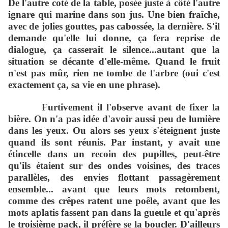
De l'autre coté de la table, posée juste à côté l'autre
ignare qui marine dans son jus. Une bien fra
îc
he,
avec de jolies gouttes, pas cabossée, la dernière. S'il
demande qu'elle lui donne, ça fera reprise de
dialogue, ça casserait le silence...autant que la
situation se décante d'elle-même. Quand le fruit
n'est pas m
û
r, rien ne tombe de l'arbre (oui c'est
exactement ça, sa vie en une phrase).
Furtivement il l'observe avant de fixer la
bière. On n'a pas idée d'avoir aussi peu de lumière
dans les yeux. Ou alors ses yeux s'éteignent juste
quand ils sont réunis. Par instant, y avait une
étincelle dans un recoin des pupilles, peut-être
qu'ils étaient sur des ondes voisines, des traces
parallèles, des envies flottant passagèrement
ensemble... avant que leurs mots retombent,
comme des crêpes ratent une poêle, avant que les
mots aplatis fassent pan dans la gueule et qu'après
le troisième pack, il préfère se la boucler. D'ailleurs