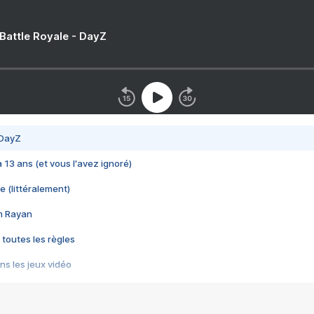
 Battle Royale - DayZ
 DayZ
 a 13 ans (et vous l'avez ignoré)
e (littéralement)
im Rayan
 toutes les règles
s les jeux vidéo
us choquant de Rockstar ? - Le scandale BULLY