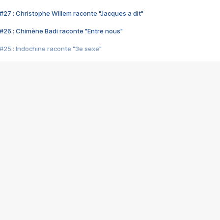
#27 : Christophe Willem raconte "Jacques a dit"
#26 : Chimène Badi raconte "Entre nous"
#25 : Indochine raconte "3e sexe"
#24 : Zaho raconte "C'est chelou"
#23 : Patrick Bruel raconte "Au café des délices"
#22 : Kyo raconte "Le chemin"
#21 : Nolwenn Leroy raconte "Cassé"
#20 : Patrick Hernandez raconte "Born to be alive"
#19 : Lorie raconte "Près de moi"
#18 : Michael Jones raconte "A nos actes manqués" (avec Jean-Jacque
#17 : Khaled raconte "Aïcha"
#16 : Corneille raconte "Parce qu'on vient de loin"