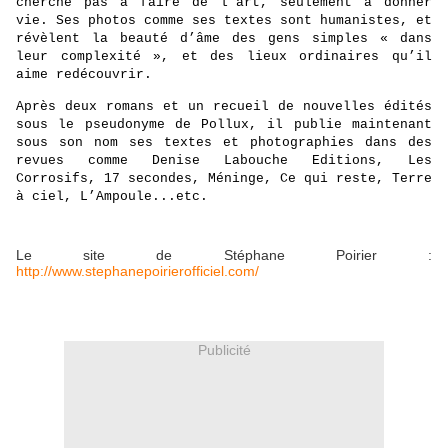
cherche pas à faire de l’art, seulement à donner
vie. Ses photos comme ses textes sont humanistes, et
révèlent la beauté d’âme des gens
simples « dans
leur complexité », et des lieux ordinaires qu’il
aime
re
découvrir.
Après deux romans et un recueil de nouvelles édités
sous le pseudonyme de Pollux, il publie maintenant
sous son nom ses textes et photographies dans des
revues comme Denise Labouche Editions, Les
Corrosifs, 17 secondes, Méninge, Ce qui reste, Terre
à ciel, L’Ampoule...etc.
Le site de Stéphane Poirier :
http://www.stephanepoirierofficiel.com/
Publicité