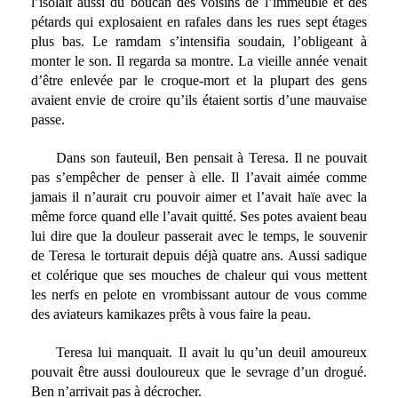
l’isolait aussi du boucan des voisins de l’immeuble et des
pétards qui explosaient en rafales dans les rues sept étages
plus bas. Le ramdam s’intensifia soudain, l’obligeant à
monter le son. Il regarda sa montre. La vieille année venait
d’être enlevée par le croque-mort et la plupart des gens
avaient envie de croire qu’ils étaient sortis d’une mauvaise
passe.
Dans son fauteuil, Ben pensait à Teresa. Il ne pouvait
pas s’empêcher de penser à elle. Il l’avait aimée comme
jamais il n’aurait cru pouvoir aimer et l’avait haïe avec la
même force quand elle l’avait quitté. Ses potes avaient beau
lui dire que la douleur passerait avec le temps, le souvenir
de Teresa le torturait depuis déjà quatre ans. Aussi sadique
et colérique que ses mouches de chaleur qui vous mettent
les nerfs en pelote en vrombissant autour de vous comme
des aviateurs kamikazes prêts à vous faire la peau.
Teresa lui manquait. Il avait lu qu’un deuil amoureux
pouvait être aussi douloureux que le sevrage d’un drogué.
Ben n’arrivait pas à décrocher.