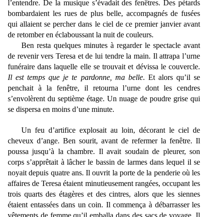
l’entendre. De la musique s’évadait des fenêtres. Des pétards
bombardaient les rues de plus belle, accompagnés de fusées
qui allaient se percher dans le ciel de ce premier janvier avant
de retomber en éclaboussant la nuit de couleurs.
Ben resta quelques minutes à regarder le spectacle avant
de revenir vers Teresa et de lui tendre la main. Il attrapa l’urne
funéraire dans laquelle elle se trouvait et dévissa le couvercle.
Il est temps que je te pardonne, ma belle
. Et alors qu’il se
penchait à la fenêtre, il retourna l’urne dont les cendres
s’envolèrent du septième étage. Un nuage de poudre grise qui
se dispersa en moins d’une minute.
Un feu d’artifice explosait au loin, décorant le ciel de
cheveux d’ange. Ben sourit, avant de refermer la fenêtre. Il
poussa jusqu’à la chambre. Il avait soudain de pleurer, son
corps s’apprêtait à lâcher le bassin de larmes dans lequel il se
noyait depuis quatre ans. Il ouvrit la porte de la penderie où les
affaires de Teresa étaient minutieusement rangées, occupant les
trois quarts des étagères et des cintres, alors que les siennes
étaient entassées dans un coin. Il commença à débarrasser les
vêtements de femme qu’il emballa dans des sacs de voyage. Il