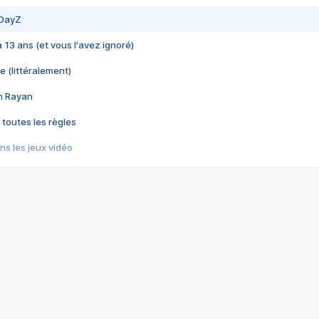
 DayZ
 a 13 ans (et vous l'avez ignoré)
e (littéralement)
im Rayan
 toutes les règles
s les jeux vidéo
us choquant de Rockstar ? - Le scandale BULLY
e plus moche de Steam
du RÊVE tourne au CAUCHEMAR
pendant 8 heures
it… à tort
umiliés par un jeu vidéo