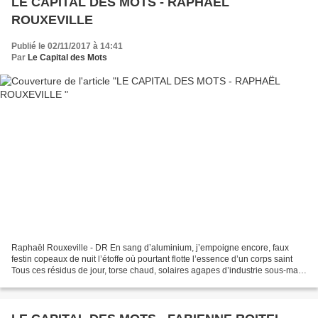
LE CAPITAL DES MOTS - RAPHAËL
ROUXEVILLE
Publié le 02/11/2017 à 14:41
Par
Le Capital des Mots
Raphaël Rouxeville - DR En sang d’aluminium, j’empoigne encore, faux
festin copeaux de nuit l’étoffe où pourtant flotte l’essence d’un corps saint
Tous ces résidus de jour, torse chaud, solaires agapes d’industrie sous-main
J’étouffe l’artifice tu, tête...