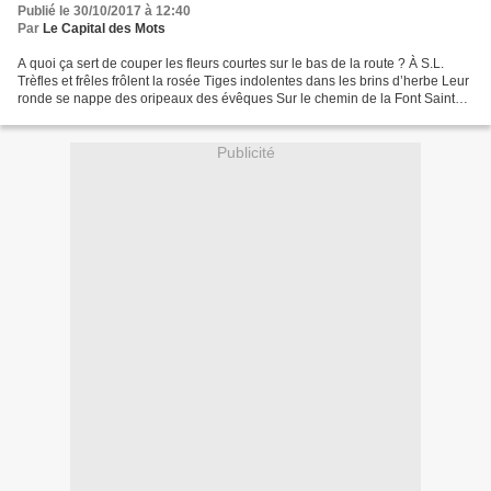
Publié le 30/10/2017 à 12:40
Par
Le Capital des Mots
A quoi ça sert de couper les fleurs courtes sur le bas de la route ? À S.L.
Trèfles et frêles frôlent la rosée Tiges indolentes dans les brins d’herbe Leur
ronde se nappe des oripeaux des évêques Sur le chemin de la Font Sainte
où vont les bergers Un...
Publicité