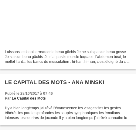
Laissons le shoot terreauter le beau gâchis Je ne suis pas un beau gosse.
Je suis un beau gâchis. Je n’ai pas le muscle loquace, l’abdomen béat, le
mollet liant… les bancs de musculation : hi-han, hi-han, c’est éloigné du cri
des ânes que mon fiasco frouille...
LE CAPITAL DES MOTS - ANA MINSKI
Publié le 28/10/2017 à 07:46
Par
Le Capital des Mots
Il y a bien longtemps j'ai rêvé l'évanescence les visages fins les gestes
éthérés les paroles profondes les soupirs symphoniques les émotions
intenses les sourires de joconde Il y a bien longtemps j'ai rêvé connaître tous
les papillons toutes les fleurs...