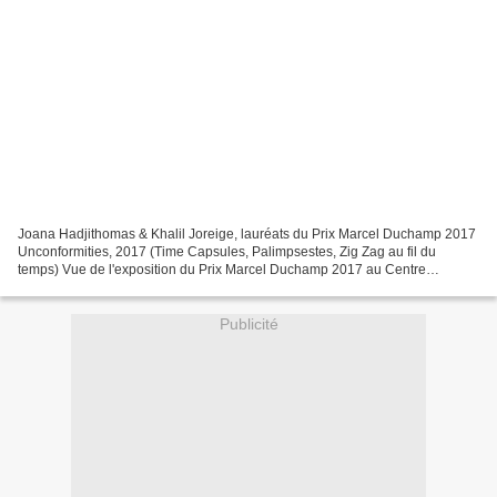
Joana Hadjithomas & Khalil Joreige, lauréats du Prix Marcel Duchamp 2017
Unconformities, 2017 (Time Capsules, Palimpsestes, Zig Zag au fil du
temps) Vue de l'exposition du Prix Marcel Duchamp 2017 au Centre
Georges Pompidou Installation vidéo, sculptures,...
Publicité