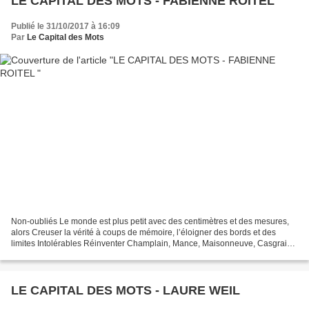
LE CAPITAL DES MOTS - FABIENNE ROITEL
Publié le 31/10/2017 à 16:09
Par
Le Capital des Mots
Non-oubliés Le monde est plus petit avec des centimètres et des mesures,
alors Creuser la vérité à coups de mémoire, l’éloigner des bords et des
limites Intolérables Réinventer Champlain, Mance, Maisonneuve, Casgrain,
Lévesque Réclamer sa part d’eau et...
LE CAPITAL DES MOTS - LAURE WEIL