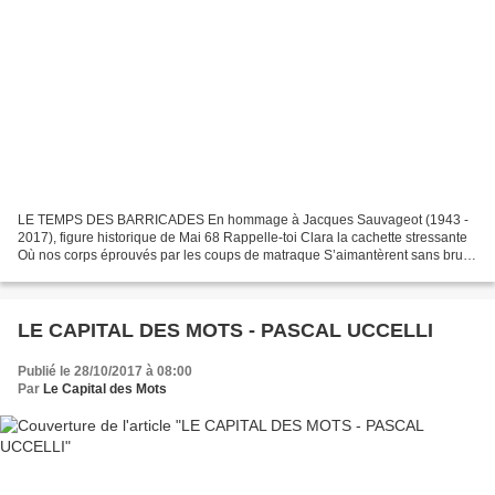
LE TEMPS DES BARRICADES En hommage à Jacques Sauvageot (1943 -
2017), figure historique de Mai 68 Rappelle-toi Clara la cachette stressante
Où nos corps éprouvés par les coups de matraque S’aimantèrent sans bruit
jusqu’à l’aube naissante Pendant que rugissaient...
LE CAPITAL DES MOTS - PASCAL UCCELLI
Publié le 28/10/2017 à 08:00
Par
Le Capital des Mots